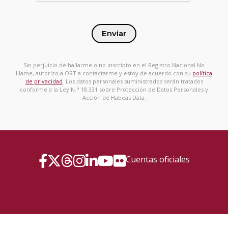
Enviar
Sin perjuicio de hallarme o no inscripto en el Registro Nacional No
Llame, autorizo a ORT a contactarme y estoy de acuerdo con su
política
de privacidad
. Los datos personales suministrados serán tratados
conforme a la Ley N.° 18.331 sobre Protección de Datos Personales y
Acción de Habeas Data.
Cuentas oficiales