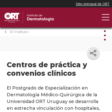
El Instituto
El
Insti
Centros de práctica y
Autor
convenios clínicos
Inves
El Postgrado de Especialización en
Centr
Dermatología Médico-Quirúrgica de la
de
prácti
Universidad ORT Uruguay se desarrolla
y
en estrecha vinculación con hospitales,
conve