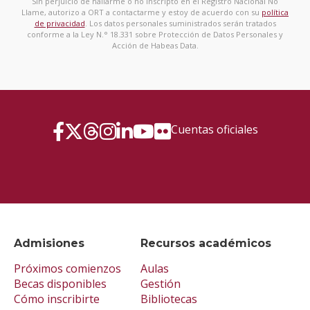
Sin perjuicio de hallarme o no inscripto en el Registro Nacional No
Llame, autorizo a ORT a contactarme y estoy de acuerdo con su
política
de privacidad
. Los datos personales suministrados serán tratados
conforme a la Ley N.° 18.331 sobre Protección de Datos Personales y
Acción de Habeas Data.
Cuentas oficiales
Admisiones
Recursos académicos
Próximos comienzos
Aulas
Becas disponibles
Gestión
Cómo inscribirte
Bibliotecas